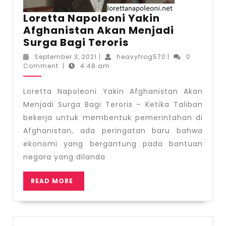
Loretta Napoleoni Yakin
Afghanistan Akan Menjadi
Loretta
Surga Bagi Teroris
Napoleoni
September
heavyfrog570
September 3, 2021
|
heavyfrog570
|
0
Yakin
3,
Comment
|
4:48 am
2021
Afghanistan
Akan
Loretta Napoleoni Yakin Afghanistan Akan
Menjadi
Menjadi Surga Bagi Teroris – Ketika Taliban
Surga
bekerja untuk membentuk pemerintahan di
Bagi
Afghanistan, ada peringatan baru bahwa
Teroris
ekonomi yang bergantung pada bantuan
negara yang dilanda
READ
READ MORE
MORE