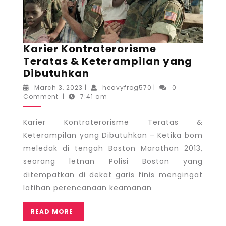
Karier Kontraterorisme
Teratas & Keterampilan yang
Karier
Dibutuhkan
Kontraterorisme
March
heavyfrog570
March 3, 2023
|
heavyfrog570
|
0
Teratas
3,
Comment
|
7:41 am
2023
&
Keterampilan
Karier Kontraterorisme Teratas &
yang
Keterampilan yang Dibutuhkan – Ketika bom
Dibutuhkan
meledak di tengah Boston Marathon 2013,
seorang letnan Polisi Boston yang
ditempatkan di dekat garis finis mengingat
latihan perencanaan keamanan
READ
READ MORE
MORE