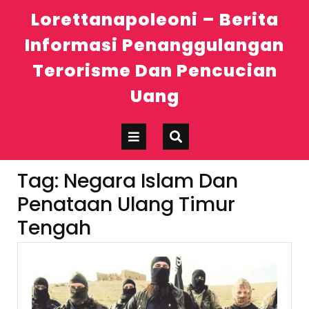
Skip
Lorettanapoleoni – Berita
to
content
Informasi Penanggulangan
Terorisme Dan Pencucian
Uang
Open
Button
Tag:
Negara Islam Dan
Penataan Ulang Timur
Tengah