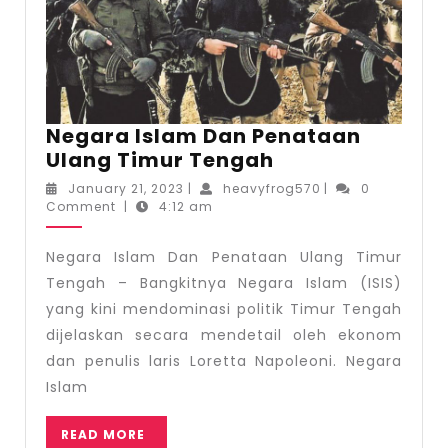
Negara Islam Dan Penataan
Negara
Ulang Timur Tengah
Islam
January
heavyfrog570
January 21, 2023
|
heavyfrog570
|
0
Dan
21,
Comment
|
4:12 am
2023
Penataan
Ulang
Negara Islam Dan Penataan Ulang Timur
Timur
Tengah – Bangkitnya Negara Islam (ISIS)
Tengah
yang kini mendominasi politik Timur Tengah
dijelaskan secara mendetail oleh ekonom
dan penulis laris Loretta Napoleoni. Negara
Islam
READ
READ MORE