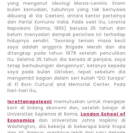
yang menganut ideologi Marxis-Leninis. Enam
bulan kemudian, tubuhnya yang tak bernyawa
dibuang di Via Caetani, antara kantor partainya
dan Partai Komunis Italia. Pada saat itu, Loretta
Napoleoni (Roma, 1955) berusia 25 tahun dan
belum menyadari dampak peristiwa ini terhadap
hidupnya sendiri. “Seorang teman masa kecil
saya adalah anggota Brigade Merah dan dia
ditangkap pada tahun 1978 setelah penculikan
itu. Selama 35 tahun dia berada di penjara, saya
tetap berhubungan dengannya”, katanya kepada
saya pada bulan Oktober, tepat sebelum dia
mengambil bagian dalam seri kuliah “DO Europa”
di El Born Cultural and Memorial Center. Pada
hari-hari itu,
lorettanapoleoni
memutuskan untuk mengejar
karir di bidang ekonomi dan, setelah belajar di
Universitas Sapienza di Roma,
London School of
Economics
dan Universitas Johns Hopkins di
Washington, dia bekerja di beberapa bank Eropa
dan AS. Namun, meskipun lebih dari satu dekade