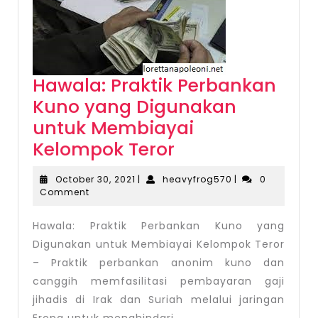
Pendanaan
Teror
Hawala: Praktik Perbankan
Kuno yang Digunakan
untuk Membiayai
Hawala:
Kelompok Teror
Praktik
October
heavyfrog570
October 30, 2021
|
heavyfrog570
|
0
Perbankan
30,
Comment
2021
Kuno
Hawala: Praktik Perbankan Kuno yang
yang
Digunakan untuk Membiayai Kelompok Teror
Digunakan
– Praktik perbankan anonim kuno dan
untuk
canggih memfasilitasi pembayaran gaji
Membiayai
jihadis di Irak dan Suriah melalui jaringan
Eropa untuk menghindari