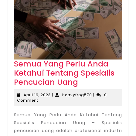
Semua Yang Perlu Anda
Ketahui Tentang Spesialis
Semua
Pencucian Uang
Yang
April
heavyfrog570
April 19, 2023
|
heavyfrog570
|
0
Perlu
19,
Comment
2023
Anda
Semua Yang Perlu Anda Ketahui Tentang
Ketahui
Spesialis Pencucian Uang – Spesialis
Tentang
pencucian uang adalah profesional industri