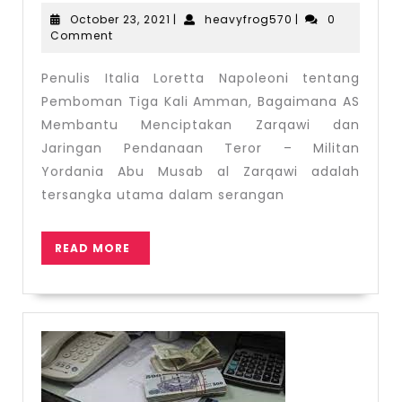
Italia
October
heavyfrog570
October 23, 2021
|
heavyfrog570
|
0
Loretta
23,
Comment
2021
Napoleoni
Penulis Italia Loretta Napoleoni tentang
tentang
Pemboman Tiga Kali Amman, Bagaimana AS
Pemboman
Membantu Menciptakan Zarqawi dan
Tiga
Jaringan Pendanaan Teror – Militan
Kali
Yordania Abu Musab al Zarqawi adalah
Amman,
tersangka utama dalam serangan
Bagaimana
AS
READ
READ MORE
MORE
Membantu
Menciptakan
Zarqawi
dan
Jaringan