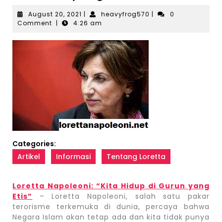
August
heavyfrog570
August 20, 2021
|
heavyfrog570
|
0
20,
Comment
|
4:26 am
2021
Categories:
Artikel
Informasi
Tentang Loretta
Loretta Napoleoni: “Kita Hidup di Gurun yang
Etis”
– Loretta Napoleoni, salah satu pakar
terorisme terkemuka di dunia, percaya bahwa
Negara Islam akan tetap ada dan kita tidak punya