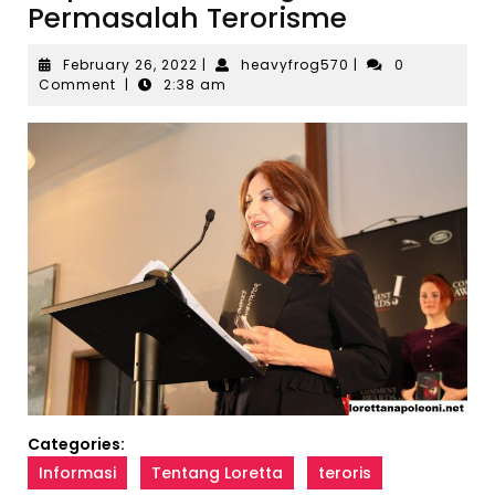
Permasalah Terorisme
February
heavyfrog570
February 26, 2022
|
heavyfrog570
|
0
26,
Comment
|
2:38 am
2022
Categories:
Informasi
Tentang Loretta
teroris