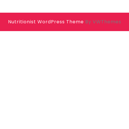
Nutritionist WordPress Theme
By VWThemes
Scroll
Up