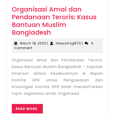
Organisasi Amal dan
Pendanaan Teroris: Kasus
Bantuan Muslim
Organisasi
Bangladesh
Amal
March
heavyfrog570
March 19, 2022
|
heavyfrog570
|
0
dan
19,
Comment
2022
Pendanaan
Organisasi Amal dan Pendanaan Teroris:
Teroris:
Kasus Bantuan Muslim Bangladesh – Sepuluh
Kasus
Emerson dalam kesaksiannya di depan
Bantuan
Komite DPR untuk Pengawasan dan
Muslim
Investigasi Komite DPR telah mendaftarkan
Bangladesh
tujuh organisasi amal, Organisasi
READ
READ MORE
MORE