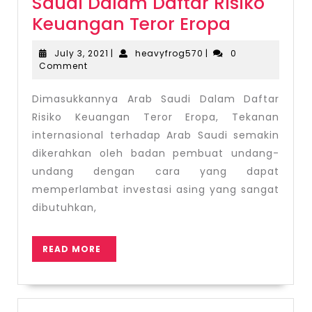
Saudi Dalam Daftar Risiko
Dimasuk
Keuangan Teror Eropa
Arab
July
heavyfrog570
July 3, 2021
|
heavyfrog570
|
0
Saudi
3,
Comment
2021
Dalam
Dimasukkannya Arab Saudi Dalam Daftar
Daftar
Risiko Keuangan Teror Eropa, Tekanan
Risiko
internasional terhadap Arab Saudi semakin
Keuanga
dikerahkan oleh badan pembuat undang-
Teror
undang dengan cara yang dapat
Eropa
memperlambat investasi asing yang sangat
dibutuhkan,
READ
READ MORE
MORE