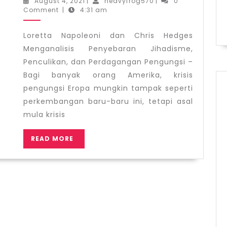
August
heavyfrog570
August 4, 2021
|
heavyfrog570
|
0
dan
4,
Comment
|
4:31 am
2021
Chris
Hedges
Loretta Napoleoni dan Chris Hedges
Menganalis
Menganalisis Penyebaran Jihadisme,
Penyebara
Penculikan, dan Perdagangan Pengungsi –
Jihadisme,
Bagi banyak orang Amerika, krisis
Penculikan
pengungsi Eropa mungkin tampak seperti
dan
perkembangan baru-baru ini, tetapi asal
Perdagang
mula krisis
Pengungsi
READ
READ MORE
MORE