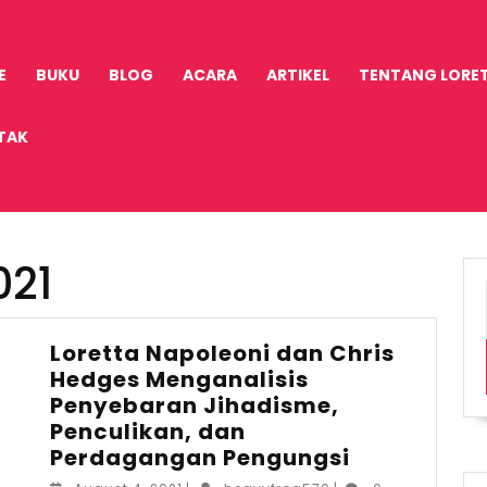
E
BUKU
BLOG
ACARA
ARTIKEL
TENTANG LORE
TAK
021
Loretta Napoleoni dan Chris
Hedges Menganalisis
Penyebaran Jihadisme,
Penculikan, dan
Loretta
Perdagangan Pengungsi
Napoleoni