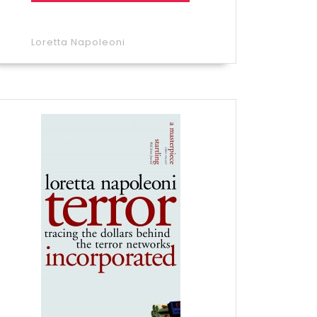
Loretta Napoleoni
is
n
,
an