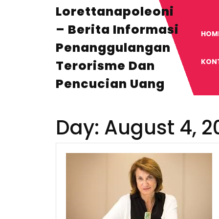
Skip
Lorettanapoleoni
to
content
– Berita Informasi
HOM
Penanggulangan
KON
Terorisme Dan
Pencucian Uang
Day:
August 4, 2