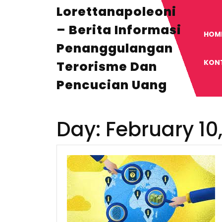
Skip
Lorettanapoleoni
to
content
– Berita Informasi
HOM
Penanggulangan
KON
Terorisme Dan
Pencucian Uang
Day:
February 10