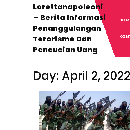
Skip
Lorettanapoleoni
to
content
– Berita Informasi
HOM
Penanggulangan
KON
Terorisme Dan
Pencucian Uang
Day:
April 2, 202