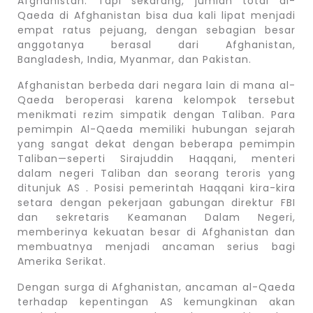
Afghanistan. Tapi sekarang, jumlah total al-
Qaeda di Afghanistan bisa dua kali lipat menjadi
empat ratus pejuang, dengan sebagian besar
anggotanya berasal dari Afghanistan,
Bangladesh, India, Myanmar, dan Pakistan.
Afghanistan berbeda dari negara lain di mana al-
Qaeda beroperasi karena kelompok tersebut
menikmati rezim simpatik dengan Taliban. Para
pemimpin Al-Qaeda memiliki hubungan sejarah
yang sangat dekat dengan beberapa pemimpin
Taliban—seperti Sirajuddin Haqqani, menteri
dalam negeri Taliban dan seorang teroris yang
ditunjuk AS . Posisi pemerintah Haqqani kira-kira
setara dengan pekerjaan gabungan direktur FBI
dan sekretaris Keamanan Dalam Negeri,
memberinya kekuatan besar di Afghanistan dan
membuatnya menjadi ancaman serius bagi
Amerika Serikat.
Dengan surga di Afghanistan, ancaman al-Qaeda
terhadap kepentingan AS kemungkinan akan