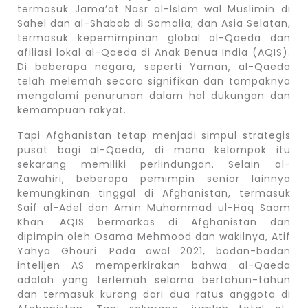
termasuk Jama’at Nasr al-Islam wal Muslimin di
Sahel dan al-Shabab di Somalia; dan Asia Selatan,
termasuk kepemimpinan global al-Qaeda dan
afiliasi lokal al-Qaeda di Anak Benua India (AQIS).
Di beberapa negara, seperti Yaman, al-Qaeda
telah melemah secara signifikan dan tampaknya
mengalami penurunan dalam hal dukungan dan
kemampuan rakyat.
Tapi Afghanistan tetap menjadi simpul strategis
pusat bagi al-Qaeda, di mana kelompok itu
sekarang memiliki perlindungan. Selain al-
Zawahiri, beberapa pemimpin senior lainnya
kemungkinan tinggal di Afghanistan, termasuk
Saif al-Adel dan Amin Muhammad ul-Haq Saam
Khan. AQIS bermarkas di Afghanistan dan
dipimpin oleh Osama Mehmood dan wakilnya, Atif
Yahya Ghouri. Pada awal 2021, badan-badan
intelijen AS memperkirakan bahwa al-Qaeda
adalah yang terlemah selama bertahun-tahun
dan termasuk kurang dari dua ratus anggota di