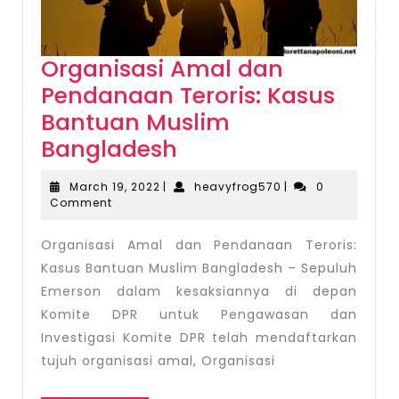
Organisasi Amal dan
Pendanaan Teroris: Kasus
Bantuan Muslim
Organisasi
Bangladesh
Amal
March
heavyfrog570
March 19, 2022
|
heavyfrog570
|
0
dan
19,
Comment
2022
Pendanaan
Organisasi Amal dan Pendanaan Teroris:
Teroris:
Kasus Bantuan Muslim Bangladesh – Sepuluh
Kasus
Emerson dalam kesaksiannya di depan
Bantuan
Komite DPR untuk Pengawasan dan
Muslim
Investigasi Komite DPR telah mendaftarkan
Bangladesh
tujuh organisasi amal, Organisasi