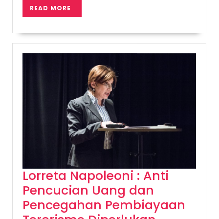
READ
READ MORE
MORE
Lorreta Napoleoni : Anti
Pencucian Uang dan
Pencegahan Pembiayaan