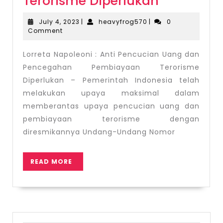
Lorreta
Terorisme Diperlukan
Napoleon
July
heavyfrog570
July 4, 2023
|
heavyfrog570
|
0
:
4,
Comment
2023
Anti
Lorreta Napoleoni : Anti Pencucian Uang dan
Pencucia
Pencegahan Pembiayaan Terorisme
Uang
Diperlukan – Pemerintah Indonesia telah
dan
melakukan upaya maksimal dalam
Pencega
memberantas upaya pencucian uang dan
Pembiay
pembiayaan terorisme dengan
Terorisme
diresmikannya Undang-Undang Nomor
Diperluka
READ
READ MORE
MORE