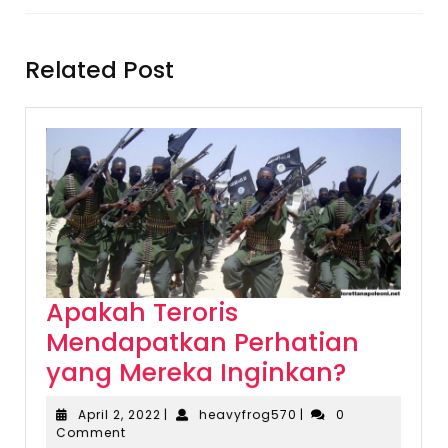
Previous
Next
post:
post:
Related Post
Apakah Teroris
Mendapatkan Perhatian
Apakah
yang Mereka Inginkan?
Teroris
April
heavyfrog570
April 2, 2022
|
heavyfrog570
|
0
Mendap
2,
Comment