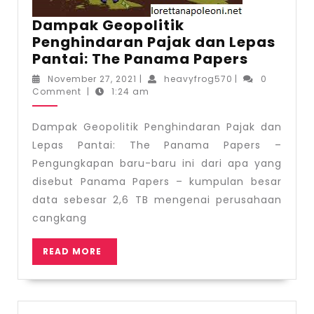
Dampak Geopolitik
Penghindaran Pajak dan Lepas
Dampa
Pantai: The Panama Papers
Geopolit
November
heavyfrog570
November 27, 2021
|
heavyfrog570
|
0
Penghin
27,
Comment
|
1:24 am
2021
Pajak
dan
Dampak Geopolitik Penghindaran Pajak dan
Lepas
Lepas Pantai: The Panama Papers –
Pantai:
Pengungkapan baru-baru ini dari apa yang
The
disebut Panama Papers – kumpulan besar
Panama
data sebesar 2,6 TB mengenai perusahaan
Papers
cangkang
READ
READ MORE
MORE