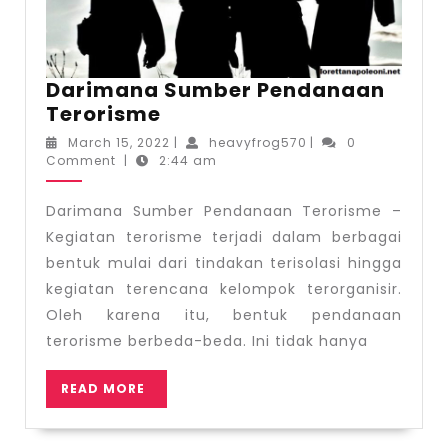
Darimana Sumber Pendanaan
Darimana
Terorisme
Sumber
March
heavyfrog570
March 15, 2022
|
heavyfrog570
|
0
Pendanaan
15,
Comment
|
2:44 am
2022
Terorisme
Darimana Sumber Pendanaan Terorisme –
Kegiatan terorisme terjadi dalam berbagai
bentuk mulai dari tindakan terisolasi hingga
kegiatan terencana kelompok terorganisir.
Oleh karena itu, bentuk pendanaan
terorisme berbeda-beda. Ini tidak hanya
READ
READ MORE
MORE