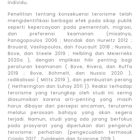
individu.
Penelitian tentang konsekuensi terorisme telah
mengidentifikasi berbagai efek pada sikap publik
seperti kepercayaan pada pemerintah, migrasi,
dan preferensi keamanan (misalnya,
Panagopoulos 2006 ; Mondak dan Hurwitz 2012 ;
Brouard, Vasilopoulos, dan Foucault 2018 ; Nussio,
Bove, dan Steele 2019 ; Helbling dan Meierrieks
2020a ), dengan implikasi hilir penting bagi
peraturan keamanan ( Bove, Rivera, dan Ruffa
2019 ; Bove, Böhmelt, dan Nussio 2020 ),
radikalisasi ( Mitts 2019 ), dan pembuatan perang
( Hetherington dan Suhay 2011 )). Reaksi terhadap
terorisme yang terungkap oleh studi ini sering
diasumsikan karena arti-penting yang masih
harus dibayar dari persepsi ancaman, terutama
melalui perasaan bahaya yang akan segera
terjadi. Namun, studi yang ada jarang berfokus
pada prasyarat yang diperlukan dari pengaruh
terorisme: perhatian (pengecualian termasuk
Criado 2017 ; Zuijdewijn dan Sciarone 2019 ).