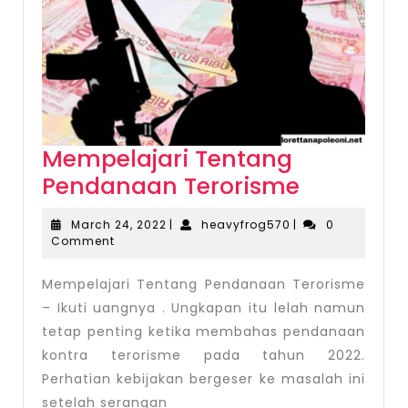
Mempelajari Tentang
Mempelaj
Pendanaan Terorisme
Tentang
March
heavyfrog570
March 24, 2022
|
heavyfrog570
|
0
Pendana
24,
Comment
2022
Terorism
Mempelajari Tentang Pendanaan Terorisme
– Ikuti uangnya . Ungkapan itu lelah namun
tetap penting ketika membahas pendanaan
kontra terorisme pada tahun 2022.
Perhatian kebijakan bergeser ke masalah ini
setelah serangan