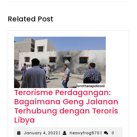
Previous
Next
post:
post:
Related Post
Terorisme Perdagangan:
Bagaimana Geng Jalanan
Terhubung dengan Teroris
Terorisme
Libya
Perdagangan:
January
heavyfrog570
January 4, 2022
|
heavyfrog570
|
0