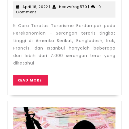
Cara
April
heavyfrog570
April 18, 2022
|
heavyfrog570
|
0
Teratas
18,
Comment
2022
Terorisme
5 Cara Teratas Terorisme Berdampak pada
Berdampak
Perekonomian – Serangan teroris tingkat
pada
tinggi di Amerika Serikat, Bangladesh, Irak,
Perekonomian
Prancis, dan Istanbul hanyalah beberapa
dari lebih dari 7.000 serangan teror yang
diketahui
READ
READ MORE
MORE