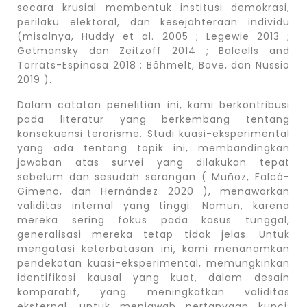
secara krusial membentuk institusi demokrasi,
perilaku elektoral, dan kesejahteraan individu
(misalnya, Huddy et al. 2005 ; Legewie 2013 ;
Getmansky dan Zeitzoff 2014 ; Balcells and
Torrats-Espinosa 2018 ; Böhmelt, Bove, dan Nussio
2019 ).
Dalam catatan penelitian ini, kami berkontribusi
pada literatur yang berkembang tentang
konsekuensi terorisme. Studi kuasi-eksperimental
yang ada tentang topik ini, membandingkan
jawaban atas survei yang dilakukan tepat
sebelum dan sesudah serangan ( Muñoz, Falcó-
Gimeno, dan Hernández 2020 ), menawarkan
validitas internal yang tinggi. Namun, karena
mereka sering fokus pada kasus tunggal,
generalisasi mereka tetap tidak jelas. Untuk
mengatasi keterbatasan ini, kami menanamkan
pendekatan kuasi-eksperimental, memungkinkan
identifikasi kausal yang kuat, dalam desain
komparatif, yang meningkatkan validitas
eksternal, untuk menjawab pertanyaan kunci: