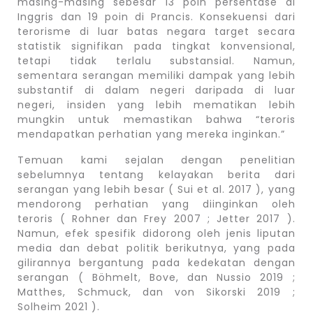
masing-masing sebesar 13 poin persentase di
Inggris dan 19 poin di Prancis. Konsekuensi dari
terorisme di luar batas negara target secara
statistik signifikan pada tingkat konvensional,
tetapi tidak terlalu substansial. Namun,
sementara serangan memiliki dampak yang lebih
substantif di dalam negeri daripada di luar
negeri, insiden yang lebih mematikan lebih
mungkin untuk memastikan bahwa “teroris
mendapatkan perhatian yang mereka inginkan.”
Temuan kami sejalan dengan penelitian
sebelumnya tentang kelayakan berita dari
serangan yang lebih besar ( Sui et al. 2017 ), yang
mendorong perhatian yang diinginkan oleh
teroris ( Rohner dan Frey 2007 ; Jetter 2017 ).
Namun, efek spesifik didorong oleh jenis liputan
media dan debat politik berikutnya, yang pada
gilirannya bergantung pada kedekatan dengan
serangan ( Böhmelt, Bove, dan Nussio 2019 ;
Matthes, Schmuck, dan von Sikorski 2019 ;
Solheim 2021 ).