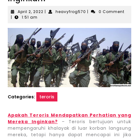
April
heavyfrog570
April 2, 2022
|
heavyfrog570
|
0 Comment
2,
|
1:51 am
2022
Categories:
teroris
Apakah Teroris Mendapatkan Perhatian yang
Mereka Inginkan?
– Teroris bertujuan untuk
mempengaruhi khalayak di luar korban langsung
mereka, tetapi hanya dapat mencapai ini jika