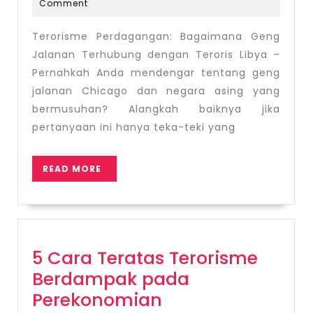
Bagaimana
4,
Comment
2022
Geng
Terorisme Perdagangan: Bagaimana Geng
Jalanan
Jalanan Terhubung dengan Teroris Libya –
Terhubung
Pernahkah Anda mendengar tentang geng
dengan
jalanan Chicago dan negara asing yang
Teroris
bermusuhan? Alangkah baiknya jika
Libya
pertanyaan ini hanya teka-teki yang
READ
READ MORE
MORE
5 Cara Teratas Terorisme
Berdampak pada
5
Perekonomian