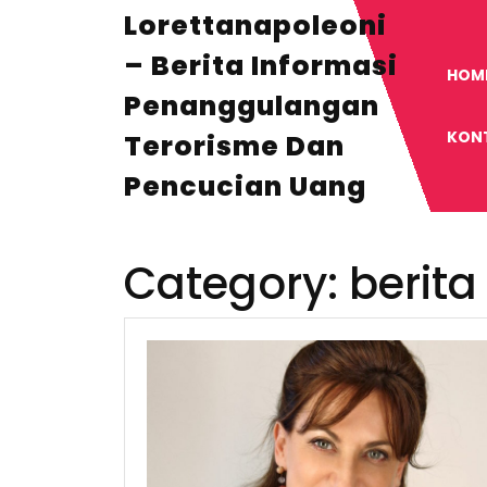
Skip
Lorettanapoleoni
to
content
– Berita Informasi
HOM
Penanggulangan
KON
Terorisme Dan
Pencucian Uang
Category:
berita