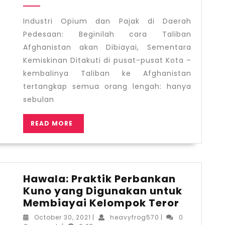
2021
Pajak
di
Industri Opium dan Pajak di Daerah
Daerah
Pedesaan: Beginilah cara Taliban
Pedesaan:
Afghanistan akan Dibiayai, Sementara
Beginilah
Kemiskinan Ditakuti di pusat-pusat Kota –
cara
kembalinya Taliban ke Afghanistan
Taliban
tertangkap semua orang lengah: hanya
Afghanistan
sebulan
akan
Dibiayai,
READ
READ MORE
Sementara
MORE
Kemiskinan
Ditakuti
di
pusat-
Hawala: Praktik Perbankan
pusat
Kuno yang Digunakan untuk
Kota
Hawala:
Membiayai Kelompok Teror
Praktik
October
heavyfrog570
October 30, 2021
|
heavyfrog570
|
0