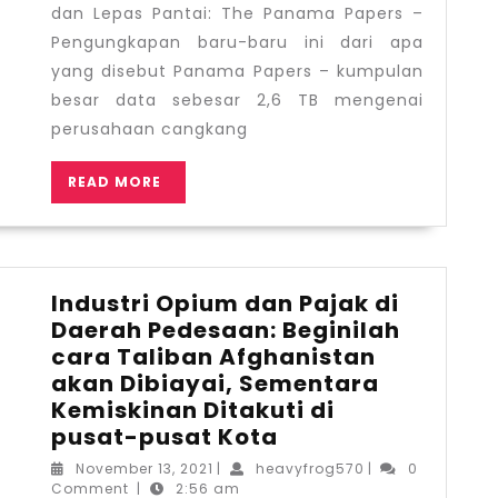
Lepas
dan Lepas Pantai: The Panama Papers –
Pantai:
Pengungkapan baru-baru ini dari apa
The
yang disebut Panama Papers – kumpulan
Panama
besar data sebesar 2,6 TB mengenai
Papers
perusahaan cangkang
READ
READ MORE
MORE
Industri Opium dan Pajak di
Daerah Pedesaan: Beginilah
cara Taliban Afghanistan
akan Dibiayai, Sementara
Kemiskinan Ditakuti di
Industri
pusat-pusat Kota
Opium
November
heavyfrog570
November 13, 2021
|
heavyfrog570
|
0
dan
13,
Comment
|
2:56 am