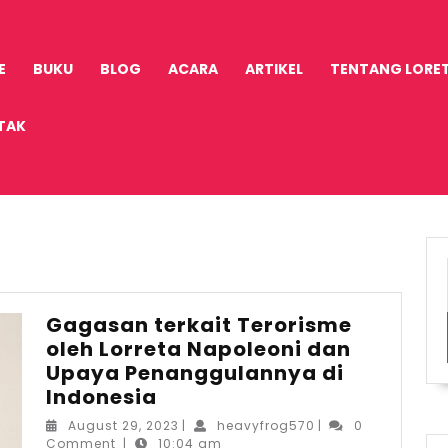
E
BUKU
BLOG
ACARA
ARTIKEL
TENTANG LORE
TAK
Gagasan terkait Terorisme
oleh Lorreta Napoleoni dan
Upaya Penanggulannya di
Gagasan
Indonesia
terkait
August
heavyfrog570
August 29, 2023
|
heavyfrog570
|
0
Terorisme
29,
Comment
|
10:04 am