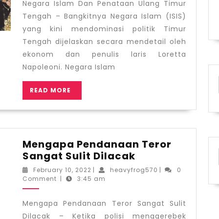
Ulang
Negara Islam Dan Penataan Ulang Timur
Timur
Tengah – Bangkitnya Negara Islam (ISIS)
Tengah
yang kini mendominasi politik Timur
Tengah dijelaskan secara mendetail oleh
ekonom dan penulis laris Loretta
Napoleoni. Negara Islam
READ
READ MORE
MORE
Mengapa Pendanaan Teror
Mengapa
Sangat Sulit Dilacak
Pendanaan
February
heavyfrog570
February 10, 2022
|
heavyfrog570
|
0
Teror
10,
Comment
|
3:45 am
2022
Sangat
Sulit
Mengapa Pendanaan Teror Sangat Sulit
Dilacak
Dilacak – Ketika polisi menggerebek