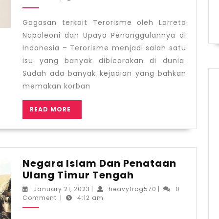
2023
oleh
Lorreta
Gagasan terkait Terorisme oleh Lorreta
Napoleoni
Napoleoni dan Upaya Penanggulannya di
dan
Indonesia – Terorisme menjadi salah satu
Upaya
isu yang banyak dibicarakan di dunia.
Penanggulannya
Sudah ada banyak kejadian yang bahkan
di
memakan korban
Indonesia
READ
READ MORE
MORE
Negara Islam Dan Penataan
Negara
Ulang Timur Tengah
Islam
January
heavyfrog570
January 21, 2023
|
heavyfrog570
|
0
Dan
21,
Comment
|
4:12 am
2023
Penataan