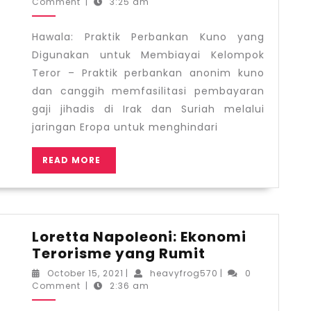
Perban
30,
Comment
|
3:25 am
2021
Kuno
yang
Hawala: Praktik Perbankan Kuno yang
Diguna
Digunakan untuk Membiayai Kelompok
untuk
Teror – Praktik perbankan anonim kuno
Membia
dan canggih memfasilitasi pembayaran
Kelomp
gaji jihadis di Irak dan Suriah melalui
Teror
jaringan Eropa untuk menghindari
READ
READ MORE
MORE
Loretta Napoleoni: Ekonomi
Loretta
Terorisme yang Rumit
Napoleoni:
October
heavyfrog570
October 15, 2021
|
heavyfrog570
|
0
Ekonomi
15,
Comment
|
2:36 am
2021
Terorisme