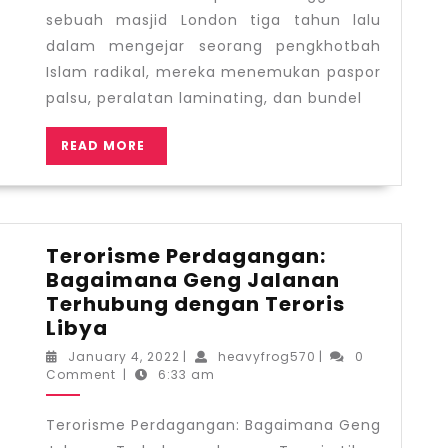
sebuah masjid London tiga tahun lalu
dalam mengejar seorang pengkhotbah
Islam radikal, mereka menemukan paspor
palsu, peralatan laminating, dan bundel
READ
READ MORE
MORE
Terorisme Perdagangan:
Bagaimana Geng Jalanan
Terhubung dengan Teroris
Terorisme
Libya
Perdagangan:
January
heavyfrog570
January 4, 2022
|
heavyfrog570
|
0
Bagaimana
4,
Comment
|
6:33 am
2022
Geng
Jalanan
Terorisme Perdagangan: Bagaimana Geng
Terhubung