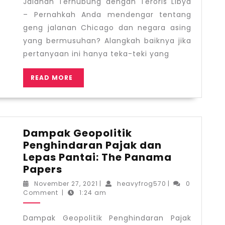
Jalanan Terhubung dengan Teroris Libya
dengan
– Pernahkah Anda mendengar tentang
Teroris
geng jalanan Chicago dan negara asing
Libya
yang bermusuhan? Alangkah baiknya jika
pertanyaan ini hanya teka-teki yang
READ
READ MORE
MORE
Dampak Geopolitik
Penghindaran Pajak dan
Lepas Pantai: The Panama
Dampak
Papers
Geopolitik
November
heavyfrog570
November 27, 2021
|
heavyfrog570
|
0
Penghindaran
27,
Comment
|
1:24 am
2021
Pajak
dan
Dampak Geopolitik Penghindaran Pajak