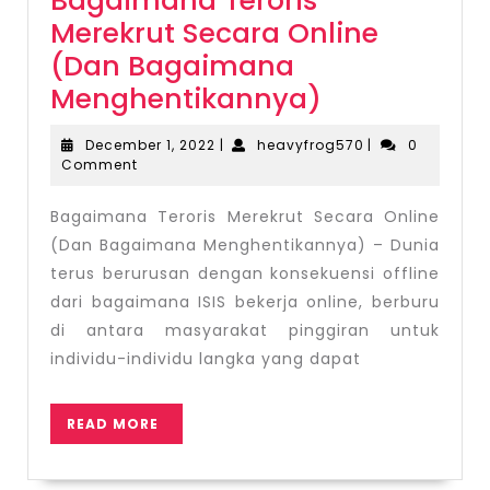
Bagaimana Teroris
Merekrut Secara Online
(Dan Bagaimana
Bagaimana
Menghentikannya)
Teroris
December
heavyfrog570
December 1, 2022
|
heavyfrog570
|
0
Merekrut
1,
Comment
2022
Secara
Bagaimana Teroris Merekrut Secara Online
Online
(Dan Bagaimana Menghentikannya) – Dunia
(Dan
terus berurusan dengan konsekuensi offline
Bagaimana
dari bagaimana ISIS bekerja online, berburu
Menghenti
di antara masyarakat pinggiran untuk
individu-individu langka yang dapat
READ
READ MORE
MORE