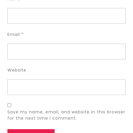
Email
*
Website
Save my name, email, and website in this browser
for the next time I comment.