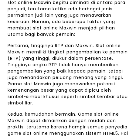
slot online Maxwin begitu diminati di antara para
penjudi, terutama ketika ada berbagai jenis
permainan judi lain yang juga menawarkan
keseruan. Namun, ada beberapa faktor yang
membuat slot online Maxwin menjadi pilihan
utama bagi banyak pemain:
Pertama, tingginya RTP dan Maxwin. Slot online
Maxwin memiliki tingkat pengembalian ke pemain
(RTP) yang tinggi, diukur dalam persentase.
Tingginya angka RTP tidak hanya memberikan
pengembalian yang baik kepada pemain, tetapi
juga menandakan peluang menang yang tinggi.
Game slot Maxwin juga menawarkan potensi
kemenangan besar yang dapat dipicu oleh
simbol-simbol khusus seperti simbol kembar atau
simbol liar.
Kedua, kemudahan bermain. Game slot online
Maxwin dapat dimainkan dengan mudah dan
praktis, terutama karena hampir semua penyedia
game slot online menggunakan sistem HTML5. Hal