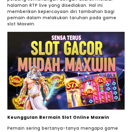
halaman RTP live yang disediakan. Hal ini
memberikan kepercayaan diri tambahan bagi
pemain dalam melakukan taruhan pada game
slot Maxwin.
Keunggulan Bermain Slot Online Maxwin
Pemain sering bertanya-tanya mengapa game