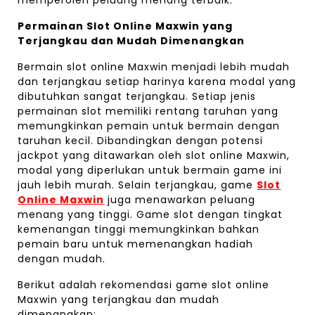
Permainan Slot Online Maxwin yang
Terjangkau dan Mudah Dimenangkan
Bermain slot online Maxwin menjadi lebih mudah
dan terjangkau setiap harinya karena modal yang
dibutuhkan sangat terjangkau. Setiap jenis
permainan slot memiliki rentang taruhan yang
memungkinkan pemain untuk bermain dengan
taruhan kecil. Dibandingkan dengan potensi
jackpot yang ditawarkan oleh slot online Maxwin,
modal yang diperlukan untuk bermain game ini
jauh lebih murah. Selain terjangkau, game
Slot
Online Maxwin
juga menawarkan peluang
menang yang tinggi. Game slot dengan tingkat
kemenangan tinggi memungkinkan bahkan
pemain baru untuk memenangkan hadiah
dengan mudah.
Berikut adalah rekomendasi game slot online
Maxwin yang terjangkau dan mudah
dimenangkan: