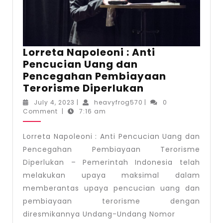
Lorreta Napoleoni : Anti
Pencucian Uang dan
Pencegahan Pembiayaan
Lorreta
Terorisme Diperlukan
Napoleoni
July
heavyfrog570
July 4, 2023
|
heavyfrog570
|
0
:
4,
Comment
|
7:16 am
2023
Anti
Pencucian
Lorreta Napoleoni : Anti Pencucian Uang dan
Uang
Pencegahan Pembiayaan Terorisme
dan
Diperlukan – Pemerintah Indonesia telah
Pencegahan
melakukan upaya maksimal dalam
Pembiayaan
memberantas upaya pencucian uang dan
Terorisme
pembiayaan terorisme dengan
Diperlukan
diresmikannya Undang-Undang Nomor