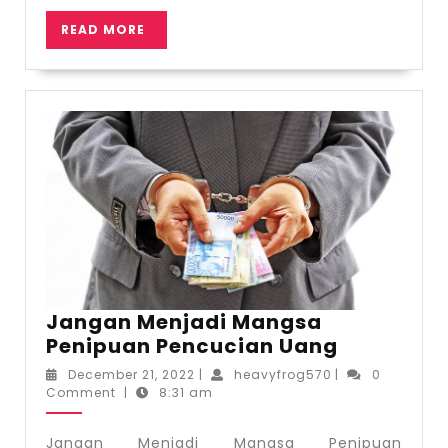
READ
READ MORE
MORE
Jangan Menjadi Mangsa
Jangan
Penipuan Pencucian Uang
Menjadi
December
heavyfrog570
December 21, 2022
|
heavyfrog570
|
0
Mangsa
21,
Comment
|
8:31 am
2022
Penipuan
Pencucia
Jangan Menjadi Mangsa Penipuan