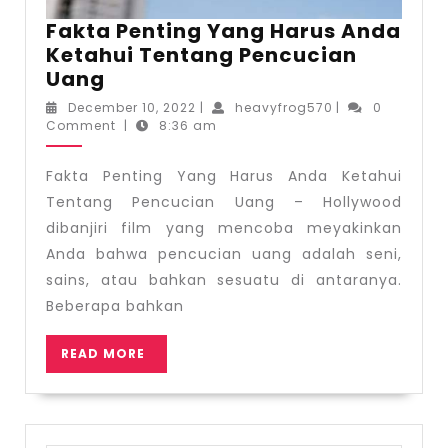
Fakta Penting Yang Harus Anda
Ketahui Tentang Pencucian
Fakta
Uang
Penting
December
heavyfrog570
December 10, 2022
|
heavyfrog570
|
0
Yang
10,
Comment
|
8:36 am
2022
Harus
Anda
Fakta Penting Yang Harus Anda Ketahui
Ketahui
Tentang Pencucian Uang – Hollywood
Tentang
dibanjiri film yang mencoba meyakinkan
Pencucian
Anda bahwa pencucian uang adalah seni,
Uang
sains, atau bahkan sesuatu di antaranya.
Beberapa bahkan
READ
READ MORE
MORE