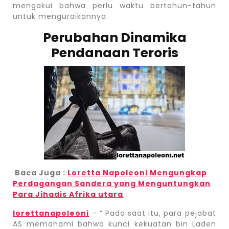
mengakui bahwa perlu waktu bertahun-tahun
untuk menguraikannya.
Perubahan Dinamika
Pendanaan Teroris
Baca Juga :
Loretta Napoleoni Mengungkap
Perdagangan Sandera yang Menguntungkan
Para Jihadis Afrika utara
lorettanapoleoni
– ” Pada saat itu, para pejabat
AS memahami bahwa kunci kekuatan bin Laden