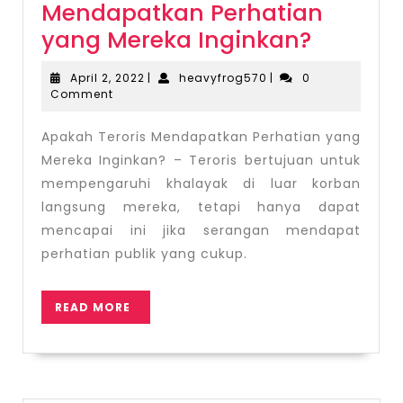
Mendapatkan Perhatian
Apakah
yang Mereka Inginkan?
Teroris
April
heavyfrog570
April 2, 2022
|
heavyfrog570
|
0
Mendap
2,
Comment
2022
Perhati
Apakah Teroris Mendapatkan Perhatian yang
yang
Mereka Inginkan? – Teroris bertujuan untuk
Mereka
mempengaruhi khalayak di luar korban
Inginka
langsung mereka, tetapi hanya dapat
mencapai ini jika serangan mendapat
perhatian publik yang cukup.
READ
READ MORE
MORE