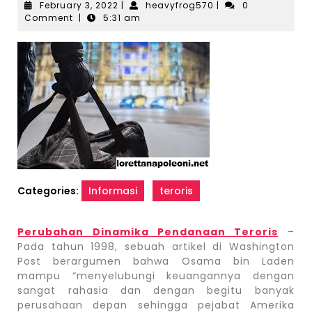
February
heavyfrog570
February 3, 2022
|
heavyfrog570
|
0
3,
Comment
|
5:31 am
2022
Categories:
Informasi
teroris
Perubahan Dinamika Pendanaan Teroris
–
Pada tahun 1998, sebuah artikel di Washington
Post berargumen bahwa Osama bin Laden
mampu “menyelubungi keuangannya dengan
sangat rahasia dan dengan begitu banyak
perusahaan depan sehingga pejabat Amerika