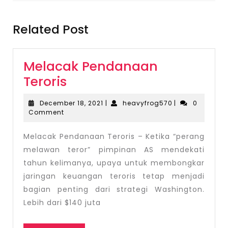
Previous
Next
post:
post:
Related Post
Melacak Pendanaan
Melacak
Teroris
Pendanaan
December
heavyfrog570
December 18, 2021
|
heavyfrog570
|
0
Teroris
18,
Comment
2021
Melacak Pendanaan Teroris – Ketika “perang
melawan teror” pimpinan AS mendekati
tahun kelimanya, upaya untuk membongkar
jaringan keuangan teroris tetap menjadi
bagian penting dari strategi Washington.
Lebih dari $140 juta